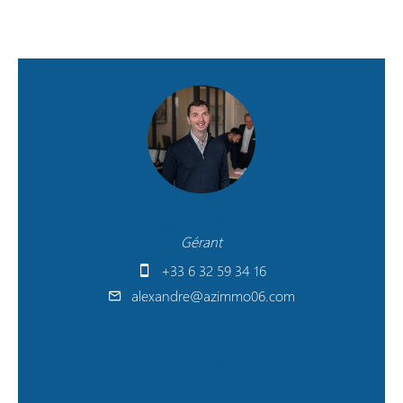
Alexandre TADDEI
Gérant
+33 6 32 59 34 16
alexandre@azimmo06.com
PARTAGER