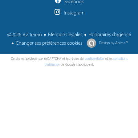
Facebook
Instagram
Mentions légales
Honoraires d'agence
©2026 AZ Immo
Changer ses préférences cookies
Design by
Apimo™
Ce site est protégé par reCAPTCHA et les règles de
confidentialité
et les
conditions
d'utilisation
de Google s'appliquent.